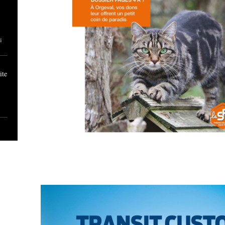
i
ite