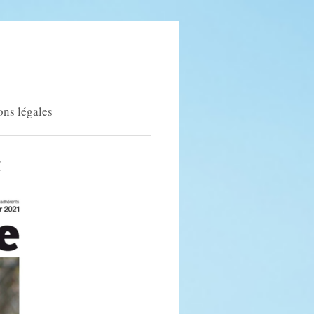
ns légales
x